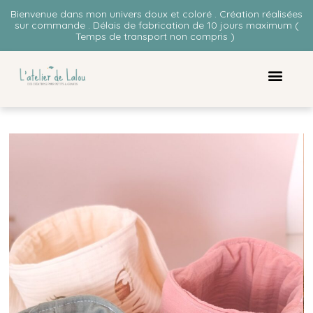
Bienvenue dans mon univers doux et coloré . Création réalisées
sur commande . Délais de fabrication de 10 jours maximum (
Temps de transport non compris )