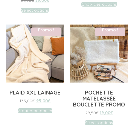
39,50
€
29,00
€
Choix des options
Select options
Promo !
Promo !
PLAID XXL LAINAGE
POCHETTE
MATELASSÉE
135,00
€
95,00
€
BOUCLETTE PROMO
Ajouter au panier
29,50
€
19,00
€
Select options