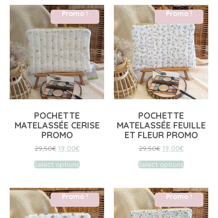
Promo !
Promo !
POCHETTE
POCHETTE
MATELASSÉE CERISE
MATELASSÉE FEUILLE
PROMO
ET FLEUR PROMO
29,50
€
19,00
€
29,50
€
19,00
€
Select options
Select options
Promo !
Promo !