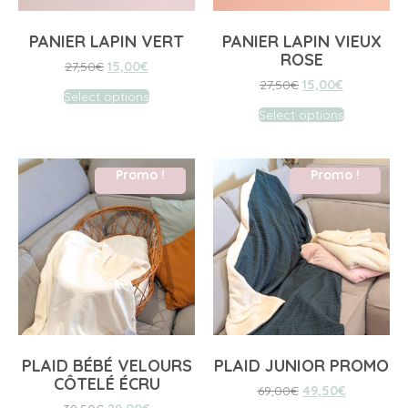
PANIER LAPIN VERT
PANIER LAPIN VIEUX
ROSE
27,50
€
15,00
€
27,50
€
15,00
€
Select options
Select options
Promo !
Promo !
PLAID BÉBÉ VELOURS
PLAID JUNIOR PROMO
CÔTELÉ ÉCRU
69,00
€
49,50
€