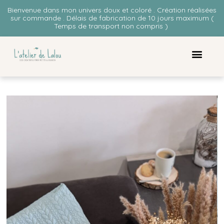
Bienvenue dans mon univers doux et coloré . Création réalisées
sur commande . Délais de fabrication de 10 jours maximum (
Temps de transport non compris )