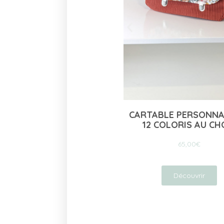
CARTABLE PERSONNALISÉ –
TAPIS À LANGER
12 COLORIS AU CHOIX
COLORIS AUX
65,00
€
55,00
€
Découvrir
Découvri