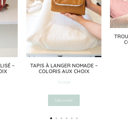
TROUSSE DE TOILETTE – 11
COLORIS AU CHOIX
23,00
€
 NOMADE –
P
 CHOIX
Découvrir
r