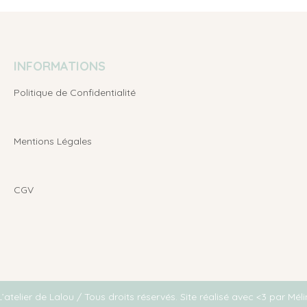
INFORMATIONS
Politique de Confidentialité
Mentions Légales
CGV
telier de Lalou / Tous droits réservés. Site réalisé avec <3 par
Mé
l