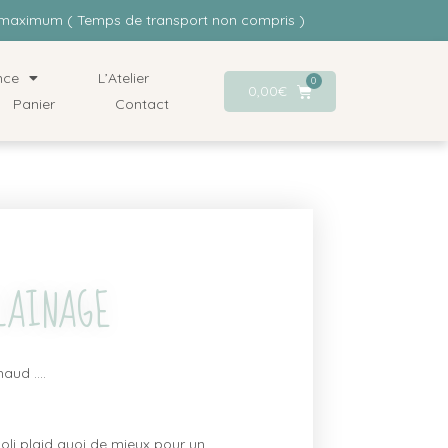
rs maximum ( Temps de transport non compris )
nce
L’Atelier
0
0,00
€
Panier
Contact
 LAINAGE
haud ….
joli plaid quoi de mieux pour un