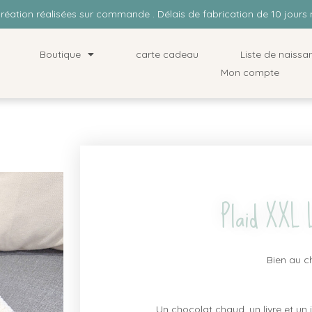
Création réalisées sur commande . Délais de fabrication de 10 jou
Boutique
carte cadeau
Liste de naissa
Mon compte
Plaid XXL
Bien au c
Un chocolat chaud, un livre et un 