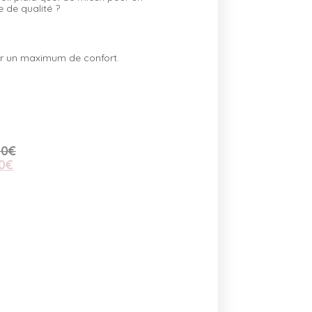
 de qualité ?
our un maximum de confort.
00
€
0
€