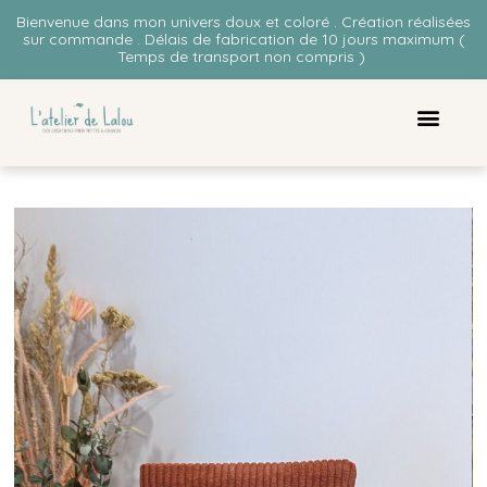
Bienvenue dans mon univers doux et coloré . Création réalisées
sur commande . Délais de fabrication de 10 jours maximum (
Temps de transport non compris )