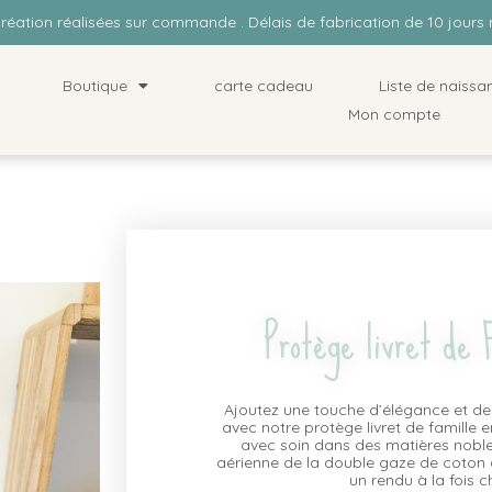
Création réalisées sur commande . Délais de fabrication de 10 jou
Boutique
carte cadeau
Liste de naissa
Mon compte
Protège livret de 
Ajoutez une touche d’élégance et de
avec notre protège livret de famille 
avec soin dans des matières nobles, 
aérienne de la double gaze de coton à
un rendu à la fois c