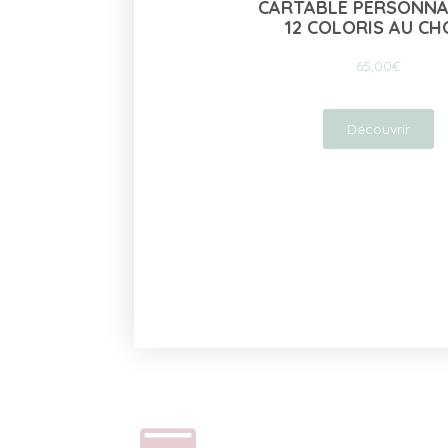
RTABLE PERSONNALISÉ –
TAPIS À LANGER NO
12 COLORIS AU CHOIX
COLORIS AUX CH
65,00
€
55,00
€
Découvrir
Découvrir