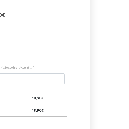
0
€
ajuscules , Accent .... )
18,90
€
18,90
€