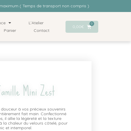
rs maximum ( Temps de transport non compris )
nce
L’Atelier
0
0,00
€
Panier
Contact
Famille Mini Zest
 douceur à vos précieux souvenirs
entièrement fait main. Confectionné
il allie la légèreté et la texture
 la chaleur du velours côtelé, pour
hic et intemporel.