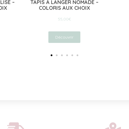
MADE –
POCH
OIX
Découvrir