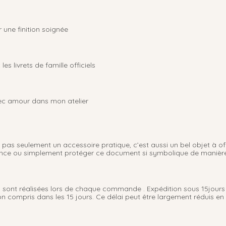
 une finition soignée
es livrets de famille officiels
ec amour dans mon atelier
t pas seulement un accessoire pratique, c’est aussi un bel objet à offr
ance ou simplement protéger ce document si symbolique de manière
ion sont réalisées lors de chaque commande . Expédition sous 15jo
compris dans les 15 jours. Ce délai peut être largement réduis en fon