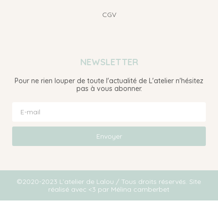
CGV
NEWSLETTER
Pour ne rien louper de toute l'actualité de L'atelier n'hésitez
pas à vous abonner.
Envoyer
©2020-2023 L’atelier de Lalou / Tous droits réservés. Site
réalisé avec <3 par
Mé
lina camberbet