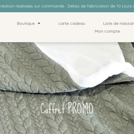
Création réalisées sur commande . Délais de fabrication de 10 jou
Boutique
carte cadeau
Liste de naissa
Mon compte
Coffret PROMO