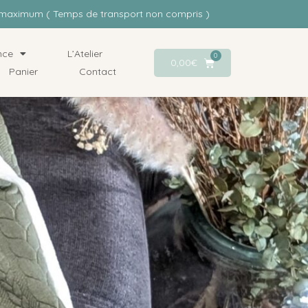
rs maximum ( Temps de transport non compris )
nce
L’Atelier
0
0,00
€
Panier
Contact