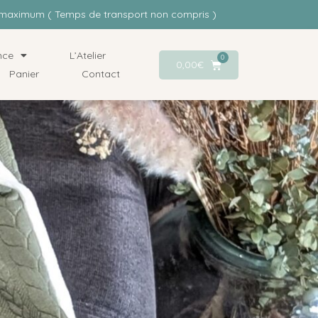
rs maximum ( Temps de transport non compris )
nce
L’Atelier
0
0,00
€
Panier
Contact