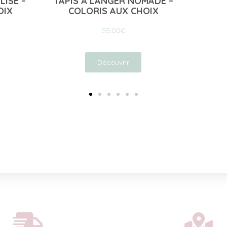
ADE –
POCHE
IX
Découvrir