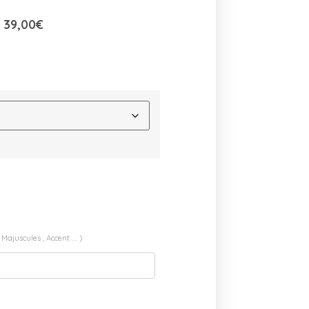
39,00
€
ajuscules , Accent .... )