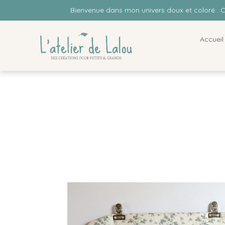
Bienvenue dans mon univers doux et coloré . 
Accueil