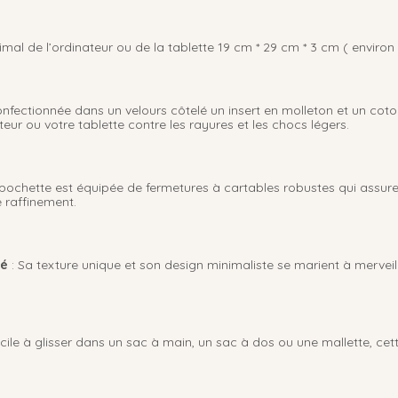
al de l’ordinateur ou de la tablette 19 cm * 29 cm * 3 cm ( environ
nfectionnée dans un velours côtelé un insert en molleton et un coton 
eur ou votre tablette contre les rayures et les chocs légers.
 pochette est équipée de fermetures à cartables robustes qui assure
 raffinement.
ré
: Sa texture unique et son design minimaliste se marient à merveil
cile à glisser dans un sac à main, un sac à dos ou une mallette, cet