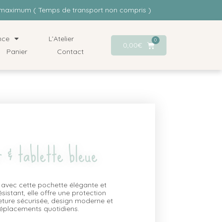
rs maximum ( Temps de transport non compris )
nce
L’Atelier
0
0,00
€
Panier
Contact
r & tablette bleue
 avec cette pochette élégante et
sistant, elle offre une protection
meture sécurisée, design moderne et
déplacements quotidiens.