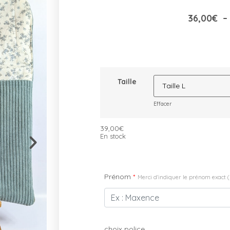
36,00
€
–
Taille
Effacer
39,00
€
En stock
Prénom
*
Merci d'indiquer le prénom exact ( M
choix police